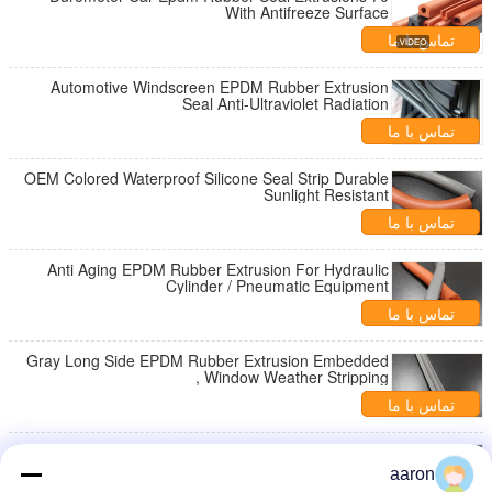
With Antifreeze Surface
تماس با ما
Automotive Windscreen EPDM Rubber Extrusion
Seal Anti-Ultraviolet Radiation
تماس با ما
OEM Colored Waterproof Silicone Seal Strip Durable
Sunlight Resistant
تماس با ما
Anti Aging EPDM Rubber Extrusion For Hydraulic
Cylinder / Pneumatic Equipment
تماس با ما
Gray Long Side EPDM Rubber Extrusion Embedded
, Window Weather Stripping
تماس با ما
Dustproof Custom EPDM Rubber Seal Strip
Professional Shock Absorption
aaron